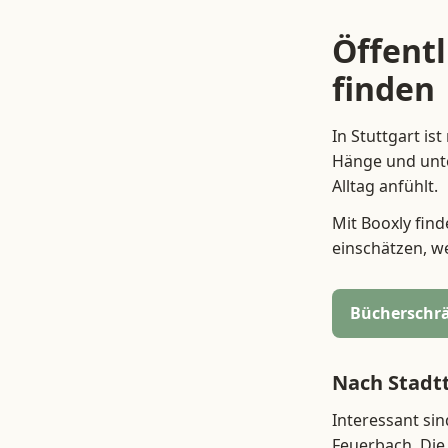
Öffentl
finden
In Stuttgart is
Hänge und unte
Alltag anfühlt.
Mit Booxly find
einschätzen, we
Bücherschrä
Nach Stadt
Interessant sin
Feuerbach. Die 