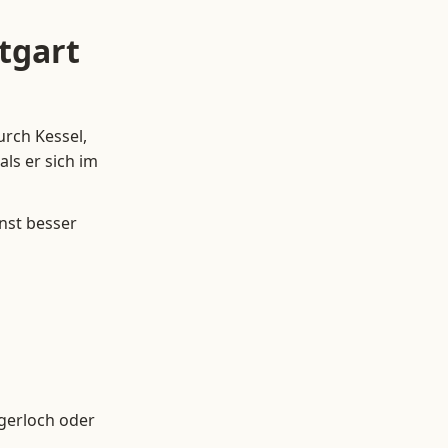
tgart
urch Kessel,
ls er sich im
nst besser
egerloch oder